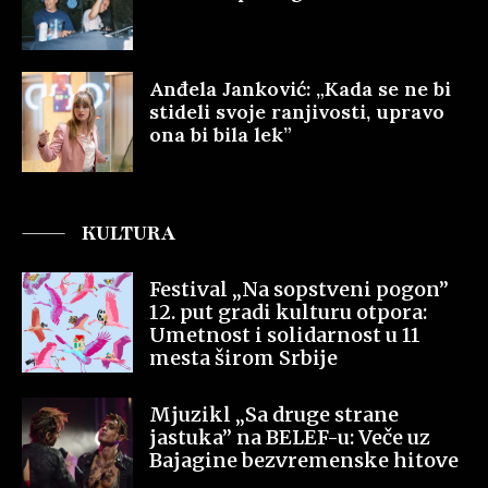
Anđela Janković: „Kada se ne bi
stideli svoje ranjivosti, upravo
ona bi bila lek”
KULTURA
Festival „Na sopstveni pogon”
12. put gradi kulturu otpora:
Umetnost i solidarnost u 11
mesta širom Srbije
Mjuzikl „Sa druge strane
jastuka” na BELEF-u: Veče uz
Bajagine bezvremenske hitove