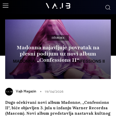
DŽUBOKS
Madonna najavljuje povratak na
plesni podijum uz novi album
„Confessions II“
Vajb Magazin
19/04/2026
Dugo očekivani novi album Madonne, „Confessions
II“, biće objavljen 3. jula u izdanju Warner Recordsa
(Mascom). Novi album predstavlja nastavak kultnog