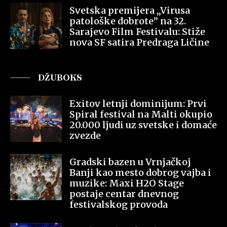
Svetska premijera „Virusa
patološke dobrote” na 32.
Sarajevo Film Festivalu: Stiže
nova SF satira Predraga Ličine
DŽUBOKS
Exitov letnji dominijum: Prvi
Spiral festival na Malti okupio
20.000 ljudi uz svetske i domaće
zvezde
Gradski bazen u Vrnjačkoj
Banji kao mesto dobrog vajba i
muzike: Maxi H2O Stage
postaje centar dnevnog
festivalskog provoda