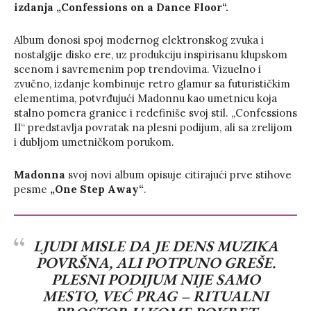
izdanja „Confessions on a Dance Floor“.
Album donosi spoj modernog elektronskog zvuka i
nostalgije disko ere, uz produkciju inspirisanu klupskom
scenom i savremenim pop trendovima. Vizuelno i
zvučno, izdanje kombinuje retro glamur sa futurističkim
elementima, potvrđujući Madonnu kao umetnicu koja
stalno pomera granice i redefiniše svoj stil. „Confessions
II“ predstavlja povratak na plesni podijum, ali sa zrelijom
i dubljom umetničkom porukom.
Madonna
svoj novi album opisuje citirajući prve stihove
pesme
„One Step Away“
.
LJUDI MISLE DA JE DENS MUZIKA
POVRŠNA, ALI POTPUNO GREŠE.
PLESNI PODIJUM NIJE SAMO
MESTO, VEĆ PRAG – RITUALNI