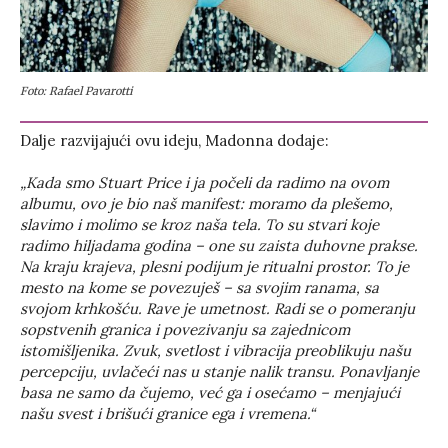
Foto: Rafael Pavarotti
Dalje razvijajući ovu ideju, Madonna dodaje:
„Kada smo Stuart Price i ja počeli da radimo na ovom
albumu, ovo je bio naš manifest: moramo da plešemo,
slavimo i molimo se kroz naša tela. To su stvari koje
radimo hiljadama godina – one su zaista duhovne prakse.
Na kraju krajeva, plesni podijum je ritualni prostor. To je
mesto na kome se povezuješ – sa svojim ranama, sa
svojom krhkošću. Rave je umetnost. Radi se o pomeranju
sopstvenih granica i povezivanju sa zajednicom
istomišljenika. Zvuk, svetlost i vibracija preoblikuju našu
percepciju, uvlačeći nas u stanje nalik transu. Ponavljanje
basa ne samo da čujemo, već ga i osećamo – menjajući
našu svest i brišući granice ega i vremena.“