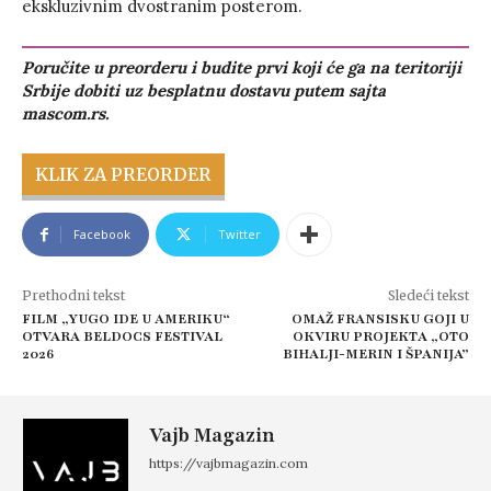
ekskluzivnim dvostranim posterom.
Poručite u preorderu i budite prvi koji će ga na teritoriji
Srbije dobiti uz besplatnu dostavu putem sajta
mascom.rs.
KLIK ZA PREORDER
Facebook
Twitter
Prethodni tekst
Sledeći tekst
FILM „YUGO IDE U AMERIKU“
OMAŽ FRANSISKU GOJI U
OTVARA BELDOCS FESTIVAL
OKVIRU PROJEKTA „OTO
2026
BIHALJI-MERIN I ŠPANIJA”
Vajb Magazin
https://vajbmagazin.com