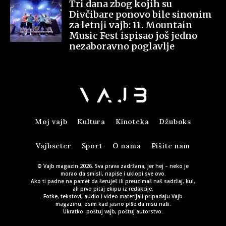
Tri dana zbog kojih su
Divčibare ponovo bile sinonim
za letnji vajb: 11. Mountain
Music Fest ispisao još jedno
nezaboravno poglavlje
Moj vajb
Kultura
Kinoteka
Džuboks
Vajbseter
Sport
O nama
Pišite nam
© Vajb magazin 2026. Sva prava zadržana, jer hej – neko je
morao da smisli, napiše i uklopi sve ovo.
Ako ti padne na pamet da šeruješ ili preuzimaš naš sadržaj, kul,
ali prvo pitaj ekipu iz redakcije.
Fotke, tekstovi, audio i video materijali pripadaju Vajb
magazinu, osim kad jasno piše da nisu naši.
Ukratko: poštuj vajb, poštuj autorstvo.