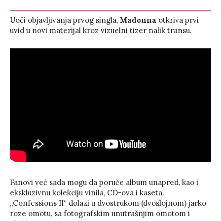
Uoči objavljivanja prvog singla,
Madonna
otkriva prvi
uvid u novi materijal kroz vizuelni tizer nalik transu.
Fanovi već sada mogu da poruče album unapred, kao i
ekskluzivnu kolekciju vinila, CD-ova i kaseta.
„Confessions II“ dolazi u dvostrukom (dvoslojnom) jarko
roze omotu, sa fotografskim unutrašnjim omotom i