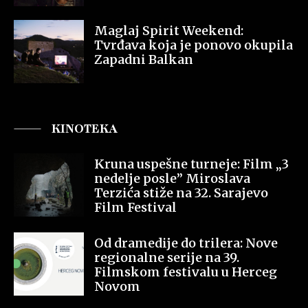
Maglaj Spirit Weekend:
Tvrđava koja je ponovo okupila
Zapadni Balkan
KINOTEKA
Kruna uspešne turneje: Film „3
nedelje posle” Miroslava
Terzića stiže na 32. Sarajevo
Film Festival
Od dramedije do trilera: Nove
regionalne serije na 39.
Filmskom festivalu u Herceg
Novom