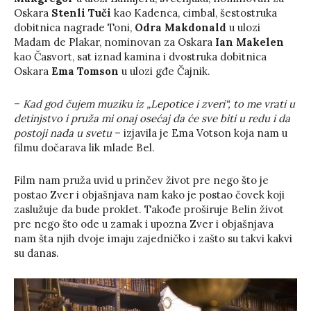
Oskara
Stenli Tuči
kao Kadenca, cimbal, šestostruka
dobitnica nagrade Toni,
Odra Makdonald
u ulozi
Madam de Plakar, nominovan za Oskara
Ian Makelen
kao Časvort, sat iznad kamina i dvostruka dobitnica
Oskara
Ema Tomson
u ulozi gđe Čajnik.
–
Kad god čujem muziku iz „Lepotice i zveri“, to me vrati u
detinjstvo i pruža mi onaj osećaj da će sve biti u redu i da
postoji nada u svetu
– izjavila je Ema Votson koja nam u
filmu dočarava lik mlade Bel.
Film nam pruža uvid u prinčev život pre nego što je
postao Zver i objašnjava nam kako je postao čovek koji
zaslužuje da bude proklet. Takođe proširuje Belin život
pre nego što ode u zamak i upozna Zver i objašnjava
nam šta njih dvoje imaju zajedničko i zašto su takvi kakvi
su danas.