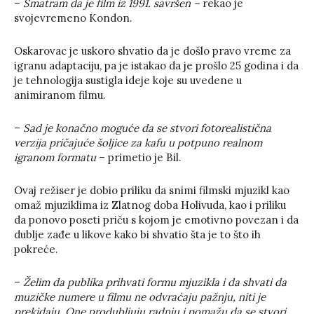
–
Smatram da je film iz 1991. savršen –
rekao je
svojevremeno Kondon.
Oskarovac je uskoro shvatio da je došlo pravo vreme za
igranu adaptaciju, pa je istakao da je prošlo 25 godina i da
je tehnologija sustigla ideje koje su uvedene u
animiranom filmu.
–
Sad je konačno moguće da se stvori fotorealistična
verzija pričajuće šoljice za kafu u potpuno realnom
igranom formatu
– primetio je Bil.
Ovaj režiser je dobio priliku da snimi filmski mjuzikl kao
omaž mjuziklima iz Zlatnog doba Holivuda, kao i priliku
da ponovo poseti priču s kojom je emotivno povezan i da
dublje zađe u likove kako bi shvatio šta je to što ih
pokreće.
–
Želim da publika prihvati formu mjuzikla i da shvati da
muzičke numere u filmu ne odvraćaju pažnju, niti je
prekidaju. One produbljuju radnju i pomažu da se stvori