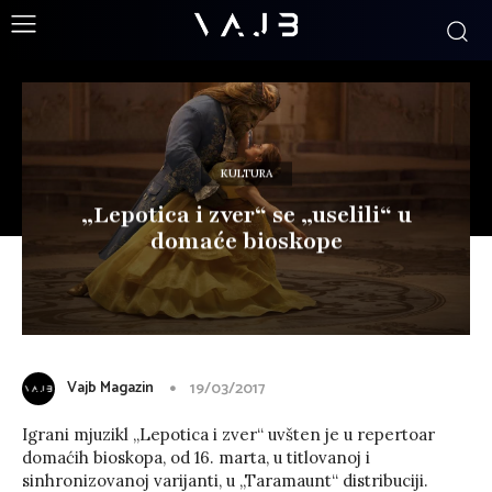
KULTURA
„Lepotica i zver“ se „uselili“ u
domaće bioskope
Vajb Magazin
19/03/2017
Igrani mjuzikl „Lepotica i zver“ uvšten je u repertoar
domaćih bioskopa, od 16. marta, u titlovanoj i
sinhronizovanoj varijanti, u „Taramaunt“ distribuciji.