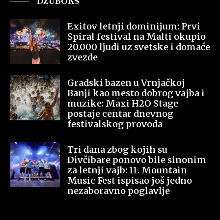
DŽUBOKS
Exitov letnji dominijum: Prvi
Spiral festival na Malti okupio
20.000 ljudi uz svetske i domaće
zvezde
Gradski bazen u Vrnjačkoj
Banji kao mesto dobrog vajba i
muzike: Maxi H2O Stage
postaje centar dnevnog
festivalskog provoda
Tri dana zbog kojih su
Divčibare ponovo bile sinonim
za letnji vajb: 11. Mountain
Music Fest ispisao još jedno
nezaboravno poglavlje