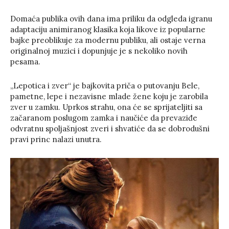
Domaća publika ovih dana ima priliku da odgleda igranu
adaptaciju animiranog klasika koja likove iz popularne
bajke preoblikuje za modernu publiku, ali ostaje verna
originalnoj muzici i dopunjuje je s nekoliko novih
pesama.
„Lepotica i zver“ je bajkovita priča o putovanju Bele,
pametne, lepe i nezavisne mlade žene koju je zarobila
zver u zamku. Uprkos strahu, ona će se sprijateljiti sa
začaranom poslugom zamka i naučiće da prevaziđe
odvratnu spoljašnjost zveri i shvatiće da se dobrodušni
pravi princ nalazi unutra.