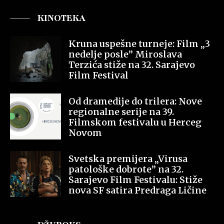
KINOTEKA
Kruna uspešne turneje: Film „3
nedelje posle” Miroslava
Terzića stiže na 32. Sarajevo
Film Festival
Od dramedije do trilera: Nove
regionalne serije na 39.
Filmskom festivalu u Herceg
Novom
Svetska premijera „Virusa
patološke dobrote” na 32.
Sarajevo Film Festivalu: Stiže
nova SF satira Predraga Ličine