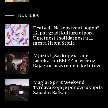
KULTURA
Festival „Na sopstveni pogon”
12. put gradi kulturu otpora:
Umetnost i solidarnost u 11
mesta širom Srbije
Mjuzikl „Sa druge strane
jastuka” na BELEF-u: Veče uz
Bajagine bezvremenske hitove
Maglaj Spirit Weekend:
Tvrđava koja je ponovo okupila
Zapadni Balkan