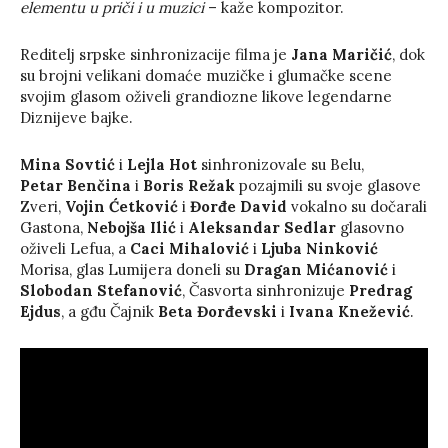
elementu u priči i u muzici
– kaže kompozitor.
Reditelj srpske sinhronizacije filma je
Jana Maričić
, dok
su brojni velikani domaće muzičke i glumačke scene
svojim glasom oživeli grandiozne likove legendarne
Diznijeve bajke.
Mina Sovtić
i
Lejla Hot
sinhronizovale su Belu,
Petar Benčina
i
Boris Režak
pozajmili su svoje glasove
Zveri,
Vojin Ćetković
i
Đorđe David
vokalno su dočarali
Gastona,
Nebojša Ilić
i
Aleksandar Sedlar
glasovno
oživeli Lefua, a
Caci Mihalović
i
Ljuba Ninković
Morisa, glas Lumijera doneli su
Dragan Mićanović
i
Slobodan Stefanović
, Časvorta sinhronizuje
Predrag
Ejdus
, a gđu Čajnik
Beta Đorđevski
i
Ivana Knežević
.