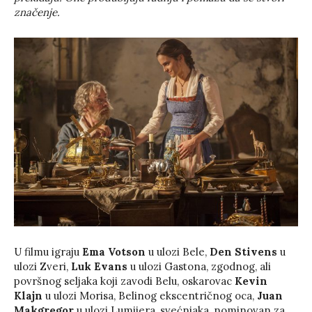
značenje.
U filmu igraju
Ema Votson
u ulozi Bele,
Den Stivens
u
ulozi Zveri,
Luk Evans
u ulozi Gastona, zgodnog, ali
površnog seljaka koji zavodi Belu, oskarovac
Kevin
Klajn
u ulozi Morisa, Belinog ekscentričnog oca,
Juan
Makgregor
u ulozi Lumijera, svećnjaka, nominovan za