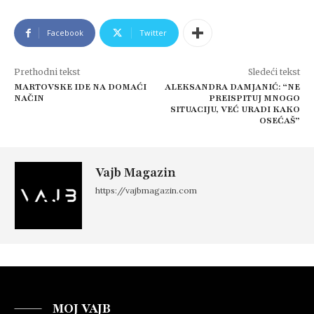
Facebook
Twitter
Prethodni tekst
Sledeći tekst
MARTOVSKE IDE NA DOMAĆI
ALEKSANDRA DAMJANIĆ: “NE
NAČIN
PREISPITUJ MNOGO
SITUACIJU, VEĆ URADI KAKO
OSEĆAŠ”
Vajb Magazin
https://vajbmagazin.com
MOJ VAJB