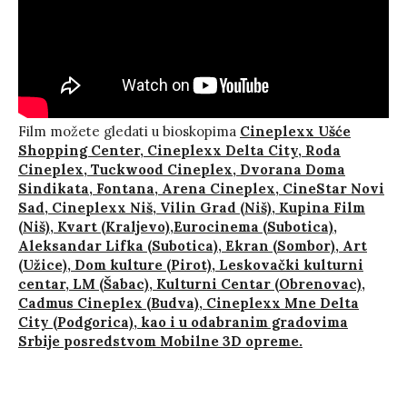
Film možete gledati u bioskopima
Cineplexx Ušće
Shopping Center, Cineplexx Delta City, Roda
Cineplex, Tuckwood Cineplex, Dvorana Doma
Sindikata, Fontana, Arena Cineplex, CineStar Novi
Sad, Cineplexx Niš, Vilin Grad (Niš), Kupina Film
(Niš), Kvart (Kraljevo),Eurocinema (Subotica),
Aleksandar Lifka (Subotica), Ekran (Sombor), Art
(Užice), Dom kulture (Pirot), Leskovački kulturni
centar, LM (Šabac), Kulturni Centar (Obrenovac),
Cadmus Cineplex (Budva), Cineplexx Mne Delta
City (Podgorica), kao i u odabranim gradovima
Srbije posredstvom Mobilne 3D opreme.