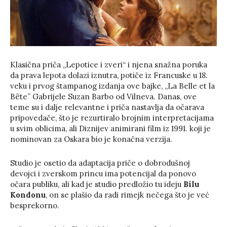
Klasična priča „Lepotice i zveri“ i njena snažna poruka
da prava lepota dolazi iznutra, potiče iz Francuske u 18.
veku i prvog štampanog izdanja ove bajke, „La Belle et la
Bête” Gabrijele Suzan Barbo od Vilneva. Danas, ove
teme su i dalje relevantne i priča nastavlja da očarava
pripovedače, što je rezurtiralo brojnim interpretacijama
u svim oblicima, ali Diznijev animirani film iz 1991. koji je
nominovan za Oskara bio je konačna verzija.
Studio je osetio da adaptacija priče o dobrodušnoj
devojci i zverskom princu ima potencijal da ponovo
očara publiku, ali kad je studio predložio tu ideju
Bilu
Kondonu
, on se plašio da radi rimejk nečega što je već
besprekorno.