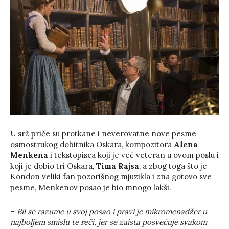
U srž priče su protkane i neverovatne nove pesme
osmostrukog dobitnika Oskara, kompozitora
Alena
Menkena
i tekstopisca koji je već veteran u ovom poslu i
koji je dobio tri Oskara,
Tima Rajsa
, a zbog toga što je
Kondon veliki fan pozorišnog mjuzikla i zna gotovo sve
pesme, Menkenov posao je bio mnogo lakši.
–
Bil se razume u svoj posao i pravi je mikromenadžer u
najboljem smislu te reči, jer se zaista posvećuje svakom