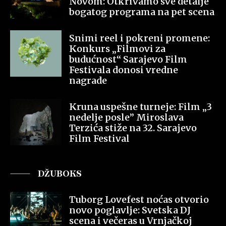
Novom: Otkrivamo sve detalje
bogatog programa na pet scena
Snimi reel i pokreni promene:
Konkurs „Filmovi za
budućnost“ Sarajevo Film
Festivala donosi vredne
nagrade
Kruna uspešne turneje: Film „3
nedelje posle” Miroslava
Terzića stiže na 32. Sarajevo
Film Festival
DŽUBOKS
Tuborg Lovefest noćas otvorio
novo poglavlje: Svetska DJ
scena i večeras u Vrnjačkoj