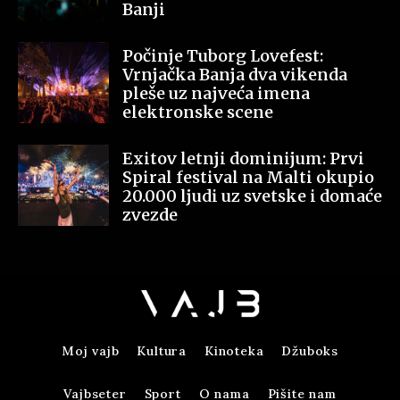
Banji
Počinje Tuborg Lovefest:
Vrnjačka Banja dva vikenda
pleše uz najveća imena
elektronske scene
Exitov letnji dominijum: Prvi
Spiral festival na Malti okupio
20.000 ljudi uz svetske i domaće
zvezde
Moj vajb
Kultura
Kinoteka
Džuboks
Vajbseter
Sport
O nama
Pišite nam