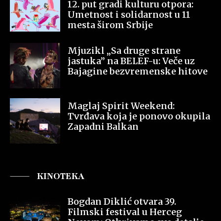
12. put gradi kulturu otpora:
Umetnost i solidarnost u 11
mesta širom Srbije
Mjuzikl „Sa druge strane
jastuka” na BELEF-u: Veče uz
Bajagine bezvremenske hitove
Maglaj Spirit Weekend:
Tvrđava koja je ponovo okupila
Zapadni Balkan
KINOTEKA
Bogdan Diklić otvara 39.
Filmski festival u Herceg