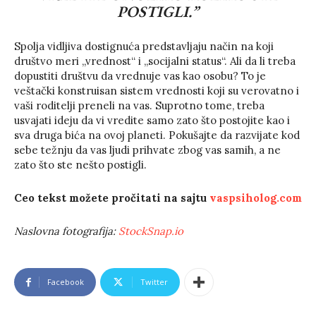
POSTIGLI.”
Spolja vidljiva dostignuća predstavljaju način na koji
društvo meri „vrednost“ i „socijalni status“. Ali da li treba
dopustiti društvu da vrednuje vas kao osobu? To je
veštački konstruisan sistem vrednosti koji su verovatno i
vaši roditelji preneli na vas. Suprotno tome, treba
usvajati ideju da vi vredite samo zato što postojite kao i
sva druga bića na ovoj planeti. Pokušajte da razvijate kod
sebe težnju da vas ljudi prihvate zbog vas samih, a ne
zato što ste nešto postigli.
Ceo tekst možete pročitati na sajtu
vaspsiholog.com
Naslovna fotografija:
StockSnap.io
Facebook
Twitter