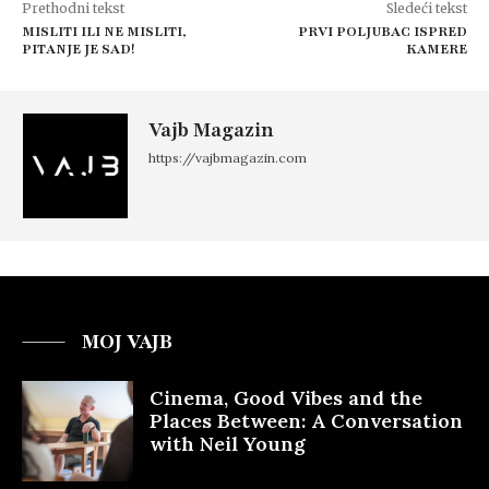
Prethodni tekst
Sledeći tekst
MISLITI ILI NE MISLITI,
PRVI POLJUBAC ISPRED
PITANJE JE SAD!
KAMERE
Vajb Magazin
https://vajbmagazin.com
MOJ VAJB
Cinema, Good Vibes and the
Places Between: A Conversation
with Neil Young