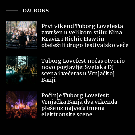
DŽUBOKS
Prvi vikend Tuborg Lovefesta
završen u velikom stilu: Nina
Kraviz i Richie Hawtin
obeležili drugo festivalsko veče
Tuborg Lovefest noćas otvorio
novo poglavlje: Svetska DJ
scena i večeras u Vrnjačkoj
Banji
Počinje Tuborg Lovefest:
Vrnjačka Banja dva vikenda
pleše uz najveća imena
elektronske scene