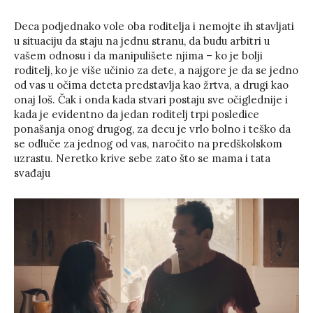
Deca podjednako vole oba roditelja i nemojte ih stavljati
u situaciju da staju na jednu stranu, da budu arbitri u
vašem odnosu i da manipulišete njima – ko je bolji
roditelj, ko je više učinio za dete, a najgore je da se jedno
od vas u očima deteta predstavlja kao žrtva, a drugi kao
onaj loš. Čak i onda kada stvari postaju sve očiglednije i
kada je evidentno da jedan roditelj trpi posledice
ponašanja onog drugog, za decu je vrlo bolno i teško da
se odluče za jednog od vas, naročito na predškolskom
uzrastu. Neretko krive sebe zato što se mama i tata
svađaju