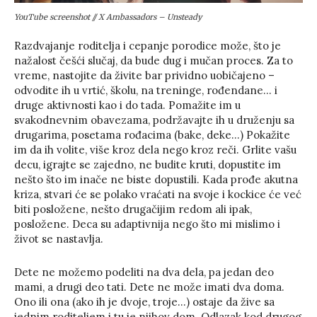
YouTube screenshot // X Ambassadors – Unsteady
Razdvajanje roditelja i cepanje porodice može, što je
nažalost češći slučaj, da bude dug i mučan proces. Za to
vreme, nastojite da živite bar prividno uobičajeno –
odvodite ih u vrtić, školu, na treninge, rođendane… i
druge aktivnosti kao i do tada. Pomažite im u
svakodnevnim obavezama, podržavajte ih u druženju sa
drugarima, posetama rođacima (bake, deke…) Pokažite
im da ih volite, više kroz dela nego kroz reči. Grlite vašu
decu, igrajte se zajedno, ne budite kruti, dopustite im
nešto što im inače ne biste dopustili. Kada prođe akutna
kriza, stvari će se polako vraćati na svoje i kockice će već
biti posložene, nešto drugačijim redom ali ipak,
posložene. Deca su adaptivnija nego što mi mislimo i
život se nastavlja.
Dete ne možemo podeliti na dva dela, pa jedan deo
mami, a drugi deo tati. Dete ne može imati dva doma.
Ono ili ona (ako ih je dvoje, troje…) ostaje da žive sa
jednim roditeljem i tu je njihov dom. Odlazak kod drugog