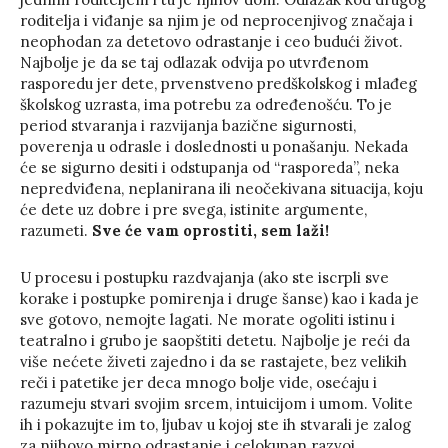
roditelja i viđanje sa njim je od neprocenjivog značaja i
neophodan za detetovo odrastanje i ceo budući život.
Najbolje je da se taj odlazak odvija po utvrđenom
rasporedu jer dete, prvenstveno predškolskog i mlađeg
školskog uzrasta, ima potrebu za određenošću. To je
period stvaranja i razvijanja bazične sigurnosti,
poverenja u odrasle i doslednosti u ponašanju. Nekada
će se sigurno desiti i odstupanja od “rasporeda”, neka
nepredviđena, neplanirana ili neočekivana situacija, koju
će dete uz dobre i pre svega, istinite argumente,
razumeti.
Sve će vam oprostiti, sem laži!
U procesu i postupku razdvajanja (ako ste iscrpli sve
korake i postupke pomirenja i druge šanse) kao i kada je
sve gotovo, nemojte lagati. Ne morate ogoliti istinu i
teatralno i grubo je saopštiti detetu. Najbolje je reći da
više nećete živeti zajedno i da se rastajete, bez velikih
reči i patetike jer deca mnogo bolje vide, osećaju i
razumeju stvari svojim srcem, intuicijom i umom. Volite
ih i pokazujte im to, ljubav u kojoj ste ih stvarali je zalog
za njihovo mirno odrastanje i celokupan razvoj.