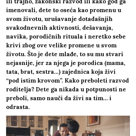
ili trajno, zakonski razvod ili kako god ga
imenovali, dete to oseća kao promenu u
svom životu, urušavanje dotadašnjih
svakodnevnih aktivnosti, dešavanja,
navika, porodičnih rituala i neretko sebe
krivi zbog ove velike promene u svom
životu. Što je dete mlađe, to su mu stvari
nejasnije, jer za njega je porodica (mama,
tata, brat, sestra…) zajednica koja živi
“pod istim krovom”. Kako preboleti razvod
roditelja? Dete ga nikada u potpunosti ne
preboli, samo nauči da živi sa tim… i
odrasta.