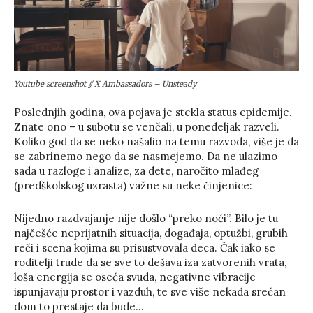
Youtube screenshot // X Ambassadors – Unsteady
Poslednjih godina, ova pojava je stekla status epidemije.
Znate ono – u subotu se venčali, u ponedeljak razveli.
Koliko god da se neko našalio na temu razvoda, više je da
se zabrinemo nego da se nasmejemo. Da ne ulazimo
sada u razloge i analize, za dete, naročito mlađeg
(predškolskog uzrasta) važne su neke činjenice:
Nijedno razdvajanje nije došlo “preko noći”. Bilo je tu
najčešće neprijatnih situacija, događaja, optužbi, grubih
reči i scena kojima su prisustvovala deca. Čak iako se
roditelji trude da se sve to dešava iza zatvorenih vrata,
loša energija se oseća svuda, negativne vibracije
ispunjavaju prostor i vazduh, te sve više nekada srećan
dom to prestaje da bude…