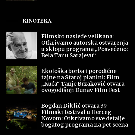
KINOTEKA
Filmsko nasleđe velikana:
Otkrivamo autorska ostvarenja
u sklopu programa „Posvećeno:
Bela Tar u Sarajevu“
Ekološka borba i porodične
tajne na Staroj planini: Film
„Kuća“ Tanje Brzaković otvara
ovogodišnji Dunav Film Fest
Bogdan Diklić otvara 39.
Filmski festival u Herceg
Novom: Otkrivamo sve detalje
bogatog programa na pet scena