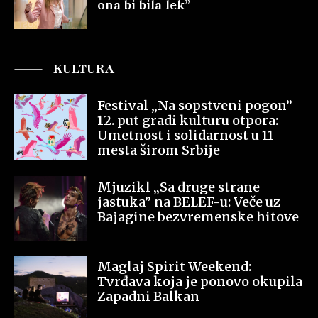
ona bi bila lek”
KULTURA
Festival „Na sopstveni pogon”
12. put gradi kulturu otpora:
Umetnost i solidarnost u 11
mesta širom Srbije
Mjuzikl „Sa druge strane
jastuka” na BELEF-u: Veče uz
Bajagine bezvremenske hitove
Maglaj Spirit Weekend:
Tvrđava koja je ponovo okupila
Zapadni Balkan