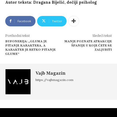
Autor teksta: Dragana Bijelić, dečiji psiholog
Facebook
Twitter
Prethodni tekst
Sledeći tekst
BUFONERIJA: „GLUMA JE
MANJE POZNATE ATRAKCIJE
PITANJE KARAKTERA, A
ŠPANIJE U KOJE ĆETE SE
KARAKTER JE RETKO PITANJE
ZALJUBITI
GLUME“
Vajb Magazin
https://vajbmagazin.com