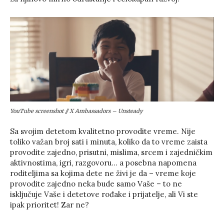
YouTube screenshot // X Ambassadors – Unsteady
Sa svojim detetom kvalitetno provodite vreme. Nije
toliko važan broj sati i minuta, koliko da to vreme zaista
provodite zajedno, prisutni, mislima, srcem i zajedničkim
aktivnostima, igri, razgovoru… a posebna napomena
roditeljima sa kojima dete ne živi je da – vreme koje
provodite zajedno neka bude samo Vaše – to ne
isključuje Vaše i detetove rođake i prijatelje, ali Vi ste
ipak prioritet! Zar ne?