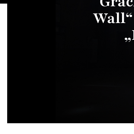
Grac
Wall“
„