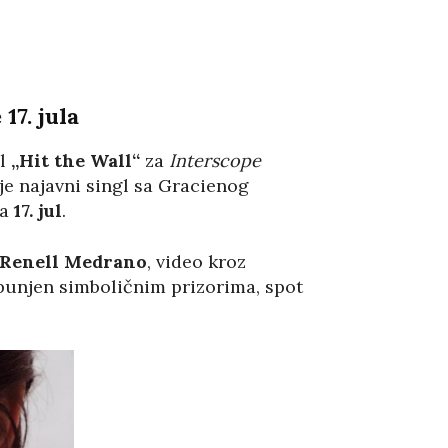
e
17. jula
gl
„Hit the Wall“
za
Interscope
je najavni singl sa Gracienog
za
17. jul
.
Renell Medrano
, video kroz
spunjen simboličnim prizorima, spot