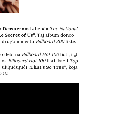
 Dessnerom
iz benda
The National
,
e Secret of Us“
. Taj album doneo
e na drugom mestu
Billboard 200
liste.
olo debi na
Billboard Hot 100
listi, i
„I
o na
Billboard Hot 100
listi, kao i
Top
, uključujući
„That’s So True“
, koja
 10
.