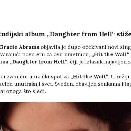
studijski album
„Daughter from Hell“
stiž
Gracie Abrams
objavila je dugo očekivani novi sin
Otvarajući novu eru za ovu umetnicu,
„Hit the Wall“
buma
„Daughter from Hell“
, čiji je izlazak najavljen 
a i zvanični muzički spot za
„Hit the Wall“
. U režiji
cien unutrašnji svet. Sveden, obavijen senkama i i
j onoga što sledi.