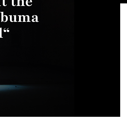
t the
albuma
l“