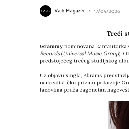
Vajb Magazin
17/05/2026
Treći 
Grammy
nominovana kantautorka
Records
(
Universal Music Group
). 
predstojećeg trećeg studijskog al
Uz objavu singla, Abrams predstavlj
nadrealističku prizmu prikazuje Gra
fanovima pruža zagonetan nagovešta