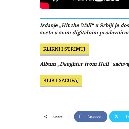
Izdanje „Hit the Wall“ u Srbiji je d
sveta u svim digitalnim prodavnica
KLIKNI I STRIMUJ
Album „Daughter from Hell“ sačuva
KLIK I SAČUVAJ
Facebook
Tw
Share