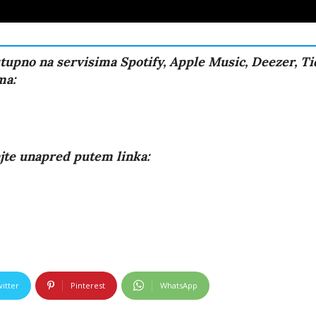
ostupno na servisima Spotify, Apple Music, Deezer, T
ma:
jte unapred putem linka:
itter
Pinterest
WhatsApp