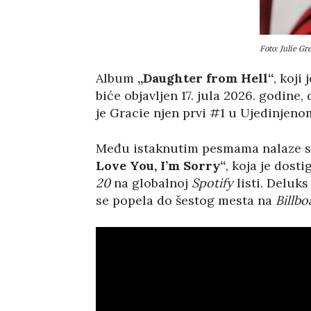
Foto: Julie G
Album
„Daughter from Hell“
, koji
biće objavljen 17. jula 2026. godin
je Gracie njen prvi #1 u Ujedinjeno
Među istaknutim pesmama nalaze 
Love You, I’m Sorry“
, koja je dost
20
na globalnoj
Spotify
listi. Deluk
se popela do šestog mesta na
Billb