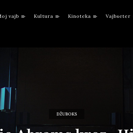
oj vajb
Kultura
Kinoteka
Vajbseter
DŽUBOKS