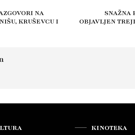
RAZGOVORI NA
SNAŽNA P
NIŠU, KRUŠEVCU I
OBJAVLJEN TREJ
n
LTURA
KINOTEKA