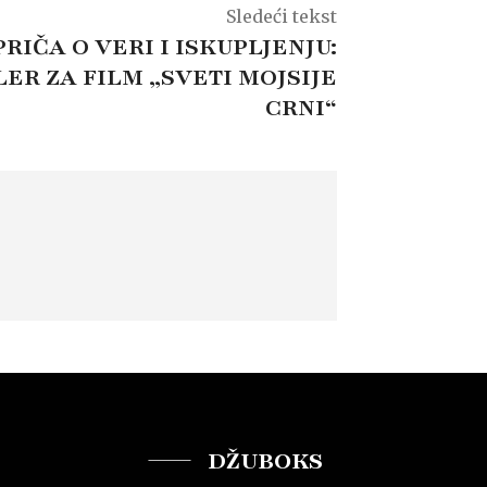
Sledeći tekst
RIČA O VERI I ISKUPLJENJU:
LER ZA FILM „SVETI MOJSIJE
CRNI“
DŽUBOKS