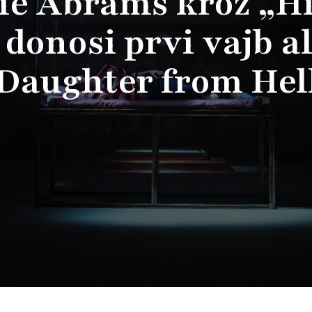
ie Abrams kroz „Hi
 donosi prvi vajb 
Daughter from Hel