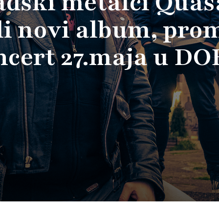
dski metalci Qua
li novi album, pro
ncert 27.maja u DO