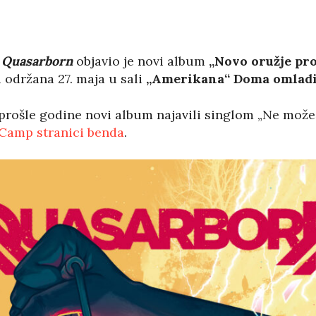
Quasarborn
objavio je novi album
„Novo oružje pro
i održana 27. maja u sali
„Amerikana“ Doma omladi
rošle godine novi album najavili singlom „Ne možeš
Camp stranici benda
.