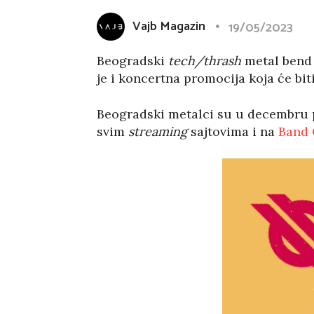
Vajb Magazin
19/05/2023
Beogradski
tech/thrash
metal bend
je i koncertna promocija koja će bit
Beogradski metalci su u decembru p
svim
streaming
sajtovima i na
Band 