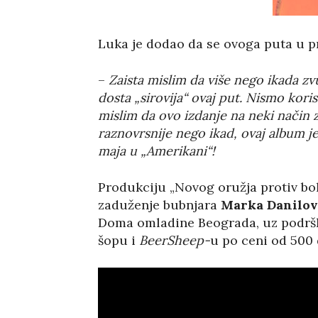
Luka je dodao da se ovoga puta u 
–
Zaista mislim da više nego ikada z
dosta „sirovija“ ovaj put. Nismo kor
mislim da ovo izdanje na neki način z
raznovrsnije nego ikad, ovaj album je
maja u „Amerikani“!
Produkciju „Novog oružja protiv bo
zaduženje bubnjara
Marka Danilov
Doma omladine Beograda, uz podr
šopu i
BeerSheep-
u po ceni od 500 