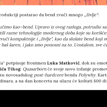
produkciji postarao da bend zvuči mnogo
„življe“
:
vučimo kao–bend. Upravo iz ovog razloga, potrudio s
istili razne tehnologije modernog doba koje su korišć
vuči kompaktnije i „življe“, kao da slušate bend koji 
 baš šaren, i jako smo ponosni na to. Uostalom, sve ć
la“ potpisuje frontmen
Luka Matković
, dok su omot
ića Tihog
.
Quasarborn
će svoje novo izdanje promovi
šku novosadskog
post-hardcore
benda
Polywhy
. Kar
dinara, a na dan koncerta na ulazu će koštati 800 di