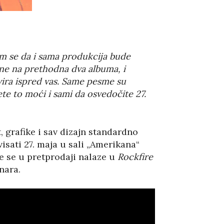
am se da i sama produkcija bude
ene na prethodna dva albuma, i
svira ispred vas. Same pesme su
ete to moći i sami da osvedočite 27.
, grafike i sav dizajn standardno
sati 27. maja u sali „Amerikana“
te se u pretprodaji nalaze u
Rockfire
nara.