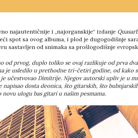
ivno najautentičnije i „najorganskije“ izdanje
Quasar
reći spot sa ovog albuma, i plod je dugogodišnje s
eru sastavljen od snimaka sa prošlogodišnje evropsk
o od prvog, duplo toliko se ovaj razlikuje od prva dva
 je usledilo u prethodne tri-četiri godine, od kako 
je učestvovao Dimitrije. Njegov autorski upliv je u m
 je napisao dosta deonica, što gitarskih, što bubnjarski
 novu ulogu bas gitari u našim pesmama.