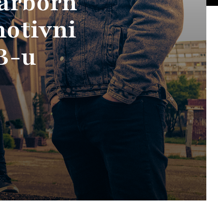
sarborn
motivni
B-u