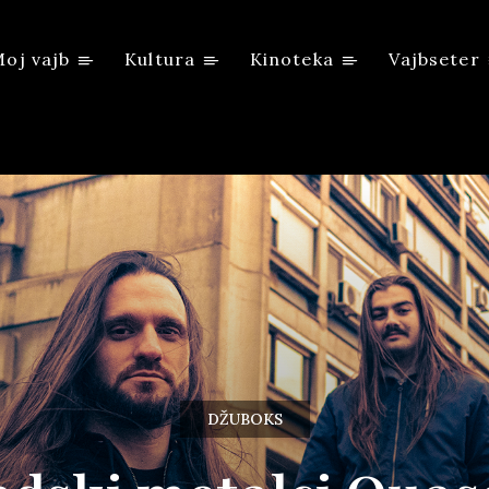
oj vajb
Kultura
Kinoteka
Vajbseter
DŽUBOKS