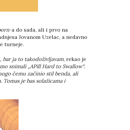
born
-a do sada, ali i prvo na
aradnjesa Jovanom Uzelac, a nedavno
e turneje.
, bar ja to takodoživljavam
, rekao je
smo snimali „APill Hard to Swallow
“
.
nogo čemu začinio stil benda, ali
h. Tomas je bas solažicama i