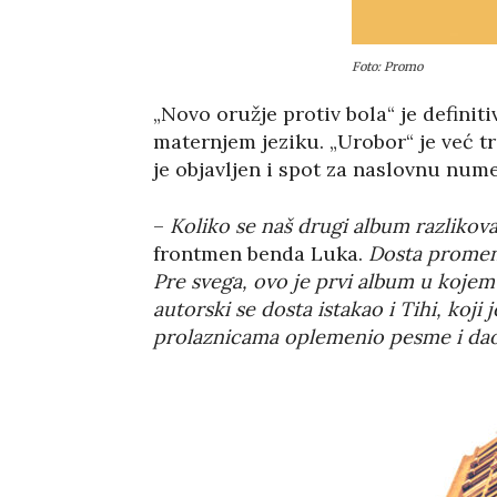
Foto: Promo
„Novo oružje protiv bola“ je definit
maternjem jeziku. „Urobor“ je već t
je objavljen i spot za naslovnu num
–
Koliko se naš drugi album razlikova
frontmen benda Luka.
Dosta promena
Pre svega, ovo je prvi album u kojem 
autorski se dosta istakao i Tihi, koji
prolaznicama oplemenio pesme i dao