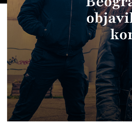
Beogra
objavi
ko