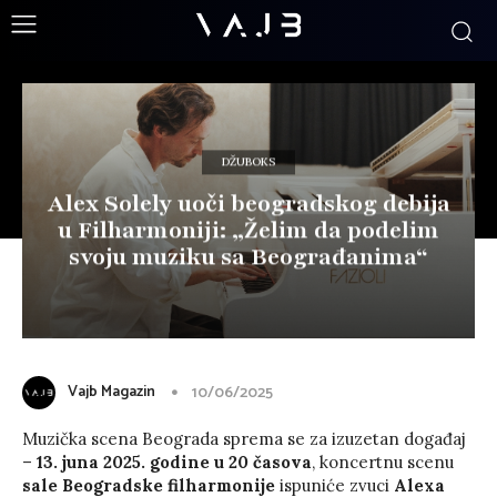
DŽUBOKS
Alex Solely uoči beogradskog debija
u Filharmoniji: „Želim da podelim
svoju muziku sa Beograđanima“
Vajb Magazin
10/06/2025
Muzička scena Beograda sprema se za izuzetan događaj
–
13. juna 2025. godine u 20 časova
, koncertnu scenu
sale Beogradske filharmonije
ispuniće zvuci
Alexa