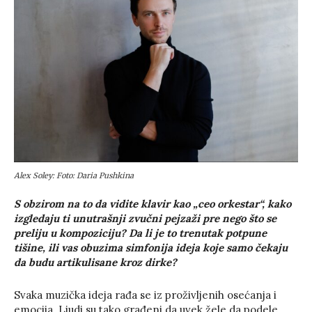
Alex Soley: Foto: Daria Pushkina
S obzirom na to da vidite klavir kao „ceo orkestar“, kako
izgledaju ti unutrašnji zvučni pejzaži pre nego što se
preliju u kompoziciju? Da li je to trenutak potpune
tišine, ili vas obuzima simfonija ideja koje samo čekaju
da budu artikulisane kroz dirke?
Svaka muzička ideja rađa se iz proživljenih osećanja i
emocija. Ljudi su tako građeni da uvek žele da podele