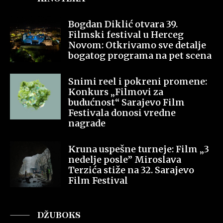
Bogdan Diklić otvara 39.
Filmski festival u Herceg
Novom: Otkrivamo sve detalje
bogatog programa na pet scena
Snimi reel i pokreni promene:
Konkurs „Filmovi za
budućnost“ Sarajevo Film
Festivala donosi vredne
nagrade
Kruna uspešne turneje: Film „3
nedelje posle” Miroslava
Terzića stiže na 32. Sarajevo
Film Festival
DŽUBOKS