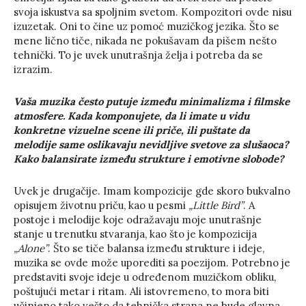
svoja iskustva sa spoljnim svetom. Kompozitori ovde nisu
izuzetak. Oni to čine uz pomoć muzičkog jezika. Što se
mene lično tiče, nikada ne pokušavam da pišem nešto
tehnički. To je uvek unutrašnja želja i potreba da se
izrazim.
Vaša muzika često putuje između minimalizma i filmske
atmosfere. Kada komponujete, da li imate u vidu
konkretne vizuelne scene ili priče, ili puštate da
melodije same oslikavaju nevidljive svetove za slušaoca?
Kako balansirate između strukture i emotivne slobode?
Uvek je drugačije. Imam kompozicije gde skoro bukvalno
opisujem životnu priču, kao u pesmi
„Little Bird”
. A
postoje i melodije koje odražavaju moje unutrašnje
stanje u trenutku stvaranja, kao što je kompozicija
„Alone”
. Što se tiče balansa između strukture i ideje,
muzika se ovde može uporediti sa poezijom. Potrebno je
predstaviti svoje ideje u određenom muzičkom obliku,
poštujući metar i ritam. Ali istovremeno, to mora biti
učinjeno tako vešto da tehnička strana ne bude glavna,