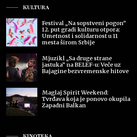
KULTURA
Festival „Na sopstveni pogon”
12. put gradi kulturu otpora:
Umetnost i solidarnost u 11
mesta širom Srbije
Mjuzikl „Sa druge strane
jastuka” na BELEF-u: Veče uz
Bajagine bezvremenske hitove
Maglaj Spirit Weekend:
Tvrđava koja je ponovo okupila
Zapadni Balkan
KINOTEKA