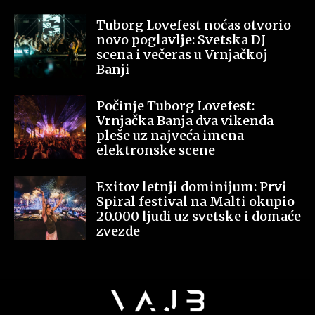
Tuborg Lovefest noćas otvorio
novo poglavlje: Svetska DJ
scena i večeras u Vrnjačkoj
Banji
Počinje Tuborg Lovefest:
Vrnjačka Banja dva vikenda
pleše uz najveća imena
elektronske scene
Exitov letnji dominijum: Prvi
Spiral festival na Malti okupio
20.000 ljudi uz svetske i domaće
zvezde