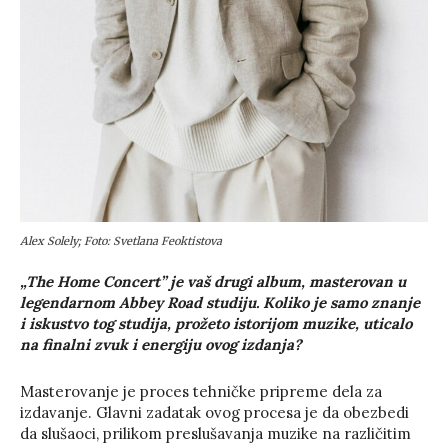
Alex Solely; Foto: Svetlana Feoktistova
„The Home Concert” je vaš drugi album, masterovan u
legendarnom Abbey Road studiju. Koliko je samo znanje
i iskustvo tog studija, prožeto istorijom muzike, uticalo
na finalni zvuk i energiju ovog izdanja?
Masterovanje je proces tehničke pripreme dela za
izdavanje. Glavni zadatak ovog procesa je da obezbedi
da slušaoci, prilikom preslušavanja muzike na različitim