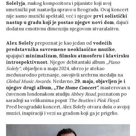
Solelyja
, ruskog kompozitora i pijaniste koji svoj
umetnički put nastavlja upravo u Beogradu. Ovaj koncert
nije samo muzički spektakl, već i njegov
prvi solistički
nastup u gradu koji je postao njegov novi dom
, dajući
dodatnu emotivnu dimenziju njegovom stvaralaštvu.
Alex Solely
prepoznat je kao jedan od
vodećih
predstavnika savremene neoklasične muzike
,
spajajući
minimalizam, filmsku atmosferu i klavirsku
introspektivnost
. Njegov debitantski album
„Piano
Solely“
, objavljen u maju 2024, ubrzo je stekao
međunarodno priznanje, osvojivši srebrnu medalju na
Global Music Awards
. Nedavno,
29. maja, objavljen je i
njegov drugi album,
„The Home Concert”
, masterovan u
čuvenom londonskom studiju
Abbey Road
, poznatom po
saradnji sa velikanima poput
The Beatles
i
Pink Floyd
.
Pred beogradski koncert, Alex Solely otvara dušu o svojoj
muzici, inspiraciji i vezi sa gradom koji ga je prigrlio.