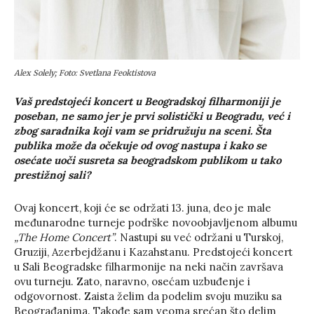
Alex Solely; Foto: Svetlana Feoktistova
Vaš predstojeći koncert u Beogradskoj filharmoniji je
poseban, ne samo jer je prvi solistički u Beogradu, već i
zbog saradnika koji vam se pridružuju na sceni. Šta
publika može da očekuje od ovog nastupa i kako se
osećate uoči susreta sa beogradskom publikom u tako
prestižnoj sali?
Ovaj koncert, koji će se održati 13. juna, deo je male
međunarodne turneje podrške novoobjavljenom albumu
„The Home Concert”
. Nastupi su već održani u Turskoj,
Gruziji, Azerbejdžanu i Kazahstanu. Predstojeći koncert
u Sali Beogradske filharmonije na neki način završava
ovu turneju. Zato, naravno, osećam uzbuđenje i
odgovornost. Zaista želim da podelim svoju muziku sa
Beograđanima. Takođe sam veoma srećan što delim