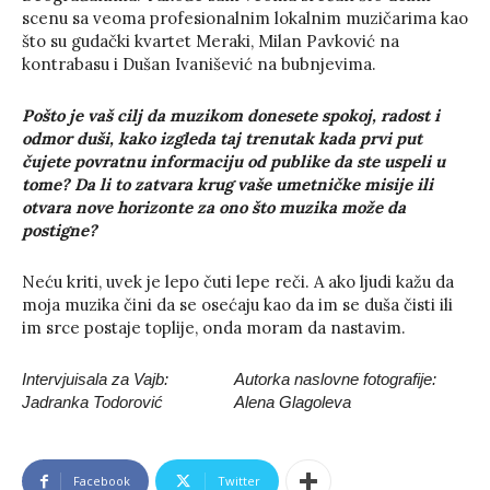
scenu sa veoma profesionalnim lokalnim muzičarima kao
što su gudački kvartet Meraki, Milan Pavković na
kontrabasu i Dušan Ivanišević na bubnjevima.
Pošto je vaš cilj da muzikom donesete spokoj, radost i
odmor duši, kako izgleda taj trenutak kada prvi put
čujete povratnu informaciju od publike da ste uspeli u
tome? Da li to zatvara krug vaše umetničke misije ili
otvara nove horizonte za ono što muzika može da
postigne?
Neću kriti, uvek je lepo čuti lepe reči. A ako ljudi kažu da
moja muzika čini da se osećaju kao da im se duša čisti ili
im srce postaje toplije, onda moram da nastavim.
Intervjuisala za Vajb:
Autorka naslovne fotografije:
Jadranka Todorović
Alena Glagoleva
Facebook
Twitter