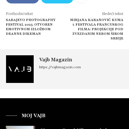
Prethodni tekst
Sledeći tekst
SARAJEVO PHOTOGRAPHY
MIRJANA KARANOVIĆ KUMA
FESTIVAL 2025. OTVOREN
7. FESTIVALA FRANCUSKOG
EMOTIVNOM IZLOŽBOM
FILMA: PROJEKCIJE POD
DEANNE DIKEMAN
ZVEZDANIM NEBOM ŠIROM
SRBIJE
Vajb Magazin
https://vajbmagazin.com
MOJ VAJB