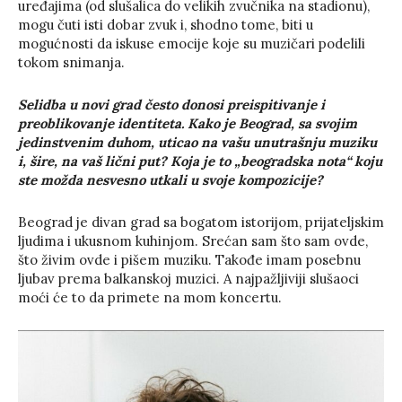
uređajima (od slušalica do velikih zvučnika na stadionu),
mogu čuti isti dobar zvuk i, shodno tome, biti u
mogućnosti da iskuse emocije koje su muzičari podelili
tokom snimanja.
Selidba u novi grad često donosi preispitivanje i
preoblikovanje identiteta. Kako je Beograd, sa svojim
jedinstvenim duhom, uticao na vašu unutrašnju muziku
i, šire, na vaš lični put? Koja je to „beogradska nota“ koju
ste možda nesvesno utkali u svoje kompozicije?
Beograd je divan grad sa bogatom istorijom, prijateljskim
ljudima i ukusnom kuhinjom. Srećan sam što sam ovde,
što živim ovde i pišem muziku. Takođe imam posebnu
ljubav prema balkanskoj muzici. A najpažljiviji slušaoci
moći će to da primete na mom koncertu.