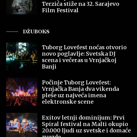
Terzića stiže na 32. Sarajevo
Film Festival
DŽUBOKS
Tuborg Lovefest noćas otvorio
novo poglavlje: Svetska DJ
scena i večeras u Vrnjačkoj
Banji
Počinje Tuborg Lovefest:
Vrnjačka Banja dva vikenda
pleše uz najveća imena
elektronske scene
Exitov letnji dominijum: Prvi
Spiral festival na Malti okupio
20.000 ljudi uz svetske i domaće
zvezde