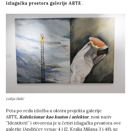
izlagačka prostora galerije ARTE
.
Lidija Delić
Peta po redu izložba u okviru projekta galerije
ARTE,
Kolekcionar kao kustos i selektor
, nosi naziv
’’Identiteti’’ i otvorena je u četiri izlagačka prostora ove
galerije (Andrićev venac 4 i 12, Kralja Milana 3 i 48), uz