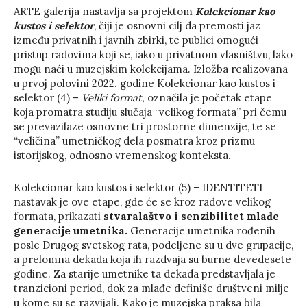
ARTE galerija nastavlja sa projektom
Kolekcionar kao
kustos i selektor
, čiji je osnovni cilj da premosti jaz
između privatnih i javnih zbirki, te publici omogući
pristup radovima koji se, iako u privatnom vlasništvu, lako
mogu naći u muzejskim kolekcijama. Izložba realizovana
u prvoj polovini 2022. godine Kolekcionar kao kustos i
selektor (4) –
Veliki format,
označila je početak etape
koja promatra studiju slučaja “velikog formata” pri čemu
se prevazilaze osnovne tri prostorne dimenzije, te se
“veličina” umetničkog dela posmatra kroz prizmu
istorijskog, odnosno vremenskog konteksta.
Kolekcionar kao kustos i selektor (5) – IDENTITETI
nastavak je ove etape, gde će se kroz radove velikog
formata, prikazati
stvaralaštvo i senzibilitet mlađe
generacije
umetnika.
Generacije umetnika rođenih
posle Drugog svetskog rata, podeljene su u dve grupacije,
a prelomna dekada koja ih razdvaja su burne devedesete
godine. Za starije umetnike ta dekada predstavljala je
tranzicioni period, dok za mlađe definiše društveni milje
u kome su se razvijali. Kako je muzejska praksa bila