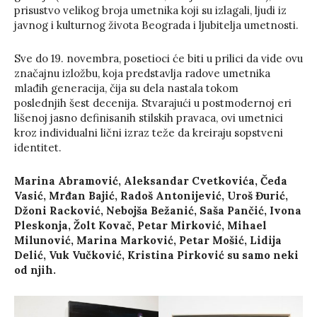
prisustvo velikog broja umetnika koji su izlagali, ljudi iz
javnog i kulturnog života Beograda i ljubitelja umetnosti.
Sve do 19. novembra, posetioci će biti u prilici da vide ovu
značajnu izložbu, koja predstavlja radove umetnika
mlađih generacija, čija su dela nastala tokom
poslednjih šest decenija. Stvarajući u postmodernoj eri
lišenoj jasno definisanih stilskih pravaca, ovi umetnici
kroz individualni lični izraz teže da kreiraju sopstveni
identitet.
Marina Abramović, Aleksandar Cvetkovića, Čeda
Vasić, Mrđan Bajić, Radoš Antonijević, Uroš Đurić,
Džoni Racković, Nebojša Bežanić, Saša Pančić, Ivona
Pleskonja, Žolt Kovač, Petar Mirković, Mihael
Milunović, Marina Marković, Petar Mošić, Lidija
Delić, Vuk Vučković, Kristina Pirković su samo neki
od njih.