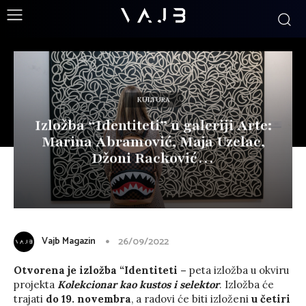
KULTURA
Izložba “Identiteti” u galeriji Arte:
Marina Abramović, Maja Uzelac,
Džoni Racković…
Vajb Magazin
26/09/2022
Otvorena je izložba “Identiteti
–
peta izložba u okviru
projekta
Kolekcionar kao kustos i selektor
. Izložba će
trajati
do 19. novembra
, a radovi će biti izloženi
u četiri