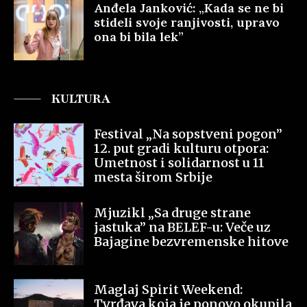
Anđela Janković: „Kada se ne bi
stideli svoje ranjivosti, upravo
ona bi bila lek”
KULTURA
Festival „Na sopstveni pogon”
12. put gradi kulturu otpora:
Umetnost i solidarnost u 11
mesta širom Srbije
Mjuzikl „Sa druge strane
jastuka” na BELEF-u: Veče uz
Bajagine bezvremenske hitove
Maglaj Spirit Weekend:
Tvrđava koja je ponovo okupila