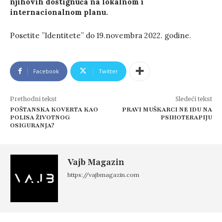
njihovih dostignuća na lokalnom i
internacionalnom planu.
Posetite ’’Identitete’’ do 19.novembra 2022. godine.
Facebook
Twitter
Prethodni tekst
Sledeći tekst
POŠTANSKA KOVERTA KAO
PRAVI MUŠKARCI NE IDU NA
POLISA ŽIVOTNOG
PSIHOTERAPIJU
OSIGURANJA?
Vajb Magazin
https://vajbmagazin.com