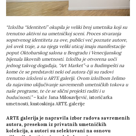
“Izložba “Identiteti’’ okupila je veliki broj umetnika koji su
trenutno aktivni na umetničkoj sceni. Proces stvaranja
sopstvenog identiteta za ove, publici već poznate autore,
još uvek traje, a na njega veliki uticaj imaju manifestacije
poput Oktobarskog salona u Beogradu i Venecijanskog
bijenala likovnih umetnosti. Izložba je otvorena uoči
jednog takvog događaja, “Art Market”-a u Budimpešti na
kome će se predstaviti neki od autora čiji su radovi
trenutno izloženi u ARTE galeriji. Ovom izložbom želimo
da najavimo uključivanje savremenih umetničkih tokova u
naše programe, te će se slični projekti raditi i u
budućnosti.”
– kaže Jana Milosavljević, istoričarka
umetnosti, kustoskinja ARTE galerije
ARTE galerija je napravila izbor radova savremenih
autora, presekom iz privatnih umetničkih
kolekcija, a autori su selektovani na osnovu