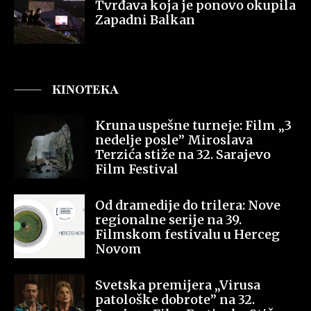
Tvrđava koja je ponovo okupila
Zapadni Balkan
KINOTEKA
Kruna uspešne turneje: Film „3
nedelje posle” Miroslava
Terzića stiže na 32. Sarajevo
Film Festival
Od dramedije do trilera: Nove
regionalne serije na 39.
Filmskom festivalu u Herceg
Novom
Svetska premijera „Virusa
patološke dobrote” na 32.