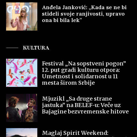
Anđela Janković: „Kada se ne bi
stideli svoje ranjivosti, upravo
ona bi bila lek”
KULTURA
Festival „Na sopstveni pogon”
12. put gradi kulturu otpora:
Umetnost i solidarnost u 11
mesta širom Srbije
Mjuzikl „Sa druge strane
jastuka” na BELEF-u: Veče uz
Bajagine bezvremenske hitove
Maglaj Spirit Weekend: