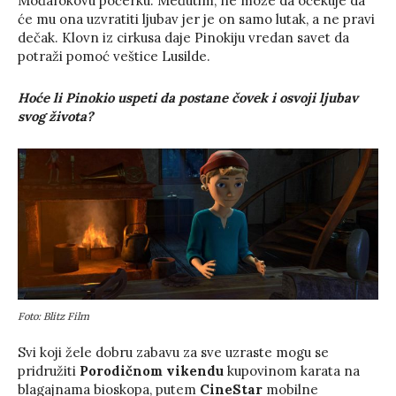
Mođafokovu poćerku. Međutim, ne može da očekuje da
će mu ona uzvratiti ljubav jer je on samo lutak, a ne pravi
dečak. Klovn iz cirkusa daje Pinokiju vredan savet da
potraži pomoć veštice Lusilde.
Hoće li Pinokio uspeti da postane čovek i osvoji ljubav
svog života?
Foto: Blitz Film
Svi koji žele dobru zabavu za sve uzraste mogu se
pridružiti
Porodičnom vikendu
kupovinom karata na
blagajnama bioskopa, putem
CineStar
mobilne