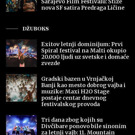
Sarajevo Film Festivalu: Stiže
nova SF satira Predraga Ličine
DŽUBOKS
Exitov letnji dominijum: Prvi
Spiral festival na Malti okupio
20.000 ljudi uz svetske i domaće
zvezde
Gradski bazen u Vrnjačkoj
Banji kao mesto dobrog vajba i
muzike: Maxi H2O Stage
postaje centar dnevnog
festivalskog provoda
Tri dana zbog kojih su
Divčibare ponovo bile sinonim
za letnji vajb: 11. Mountain