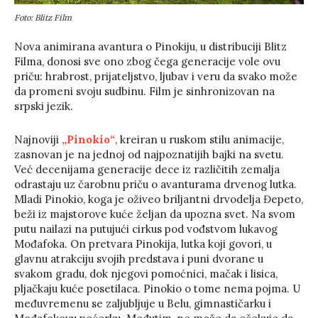
Foto: Blitz Film
Nova animirana avantura o Pinokiju, u distribuciji Blitz
Filma, donosi sve ono zbog čega generacije vole ovu
priču: hrabrost, prijateljstvo, ljubav i veru da svako može
da promeni svoju sudbinu. Film je sinhronizovan na
srpski jezik.
Najnoviji
„Pinokio“
, kreiran u ruskom stilu animacije,
zasnovan je na jednoj od najpoznatijih bajki na svetu.
Već decenijama generacije dece iz različitih zemalja
odrastaju uz čarobnu priču o avanturama drvenog lutka.
Mladi Pinokio, koga je oživeo briljantni drvodelja Đepeto,
beži iz majstorove kuće željan da upozna svet. Na svom
putu nailazi na putujući cirkus pod vođstvom lukavog
Mođafoka. On pretvara Pinokija, lutka koji govori, u
glavnu atrakciju svojih predstava i puni dvorane u
svakom gradu, dok njegovi pomoćnici, mačak i lisica,
pljačkaju kuće posetilaca. Pinokio o tome nema pojma. U
međuvremenu se zaljubljuje u Belu, gimnastičarku i