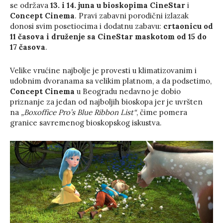
se održava
13. i 14. juna u bioskopima CineStar
i
Concept Cinema
. Pravi zabavni porodični izlazak
donosi svim posetiocima i dodatnu zabavu:
crtaonicu od
11 časova i druženje sa CineStar maskotom od 15 do
17 časova
.
Velike vrućine najbolje je provesti u klimatizovanim i
udobnim dvoranama sa velikim platnom, a da podsetimo,
Concept Cinema
u Beogradu nedavno je dobio
priznanje za jedan od najboljih bioskopa jer je uvršten
na
„Boxoffice Pro’s Blue Ribbon List“
, čime pomera
granice savremenog bioskopskog iskustva.