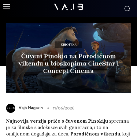
KINOTEKA
Čuveni Pinokio na Porodičnom
vikendu u bioskopima CineStar i
Concept Cinema
Vajb Magazin
11/06/2026
Najnovija verzija priče o čuvenom Pinokiju
spremna
je za filmske sladokusce svih generacija, i to na
omiljenom događaju za decu,
Porodičnom vikendu
, koji