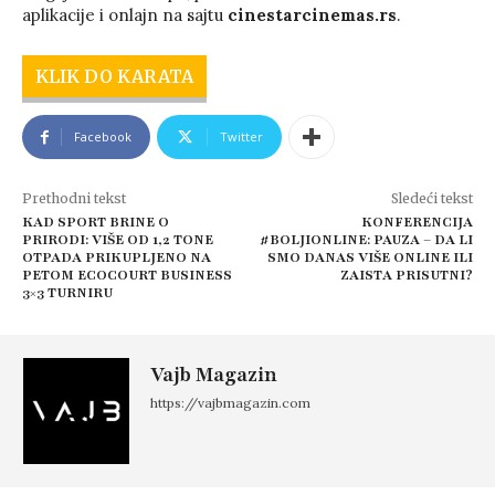
aplikacije i onlajn na sajtu
cinestarcinemas.rs
.
KLIK DO KARATA
Facebook
Twitter
Prethodni tekst
Sledeći tekst
KAD SPORT BRINE O
KONFERENCIJA
PRIRODI: VIŠE OD 1,2 TONE
#BOLJIONLINE: PAUZA – DA LI
OTPADA PRIKUPLJENO NA
SMO DANAS VIŠE ONLINE ILI
PETOM ECOCOURT BUSINESS
ZAISTA PRISUTNI?
3×3 TURNIRU
Vajb Magazin
https://vajbmagazin.com