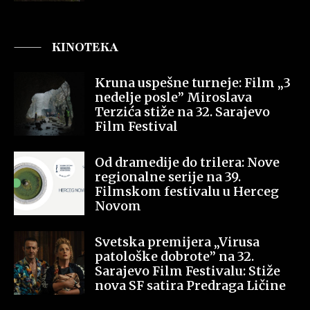
KINOTEKA
Kruna uspešne turneje: Film „3
nedelje posle” Miroslava
Terzića stiže na 32. Sarajevo
Film Festival
Od dramedije do trilera: Nove
regionalne serije na 39.
Filmskom festivalu u Herceg
Novom
Svetska premijera „Virusa
patološke dobrote” na 32.
Sarajevo Film Festivalu: Stiže
nova SF satira Predraga Ličine