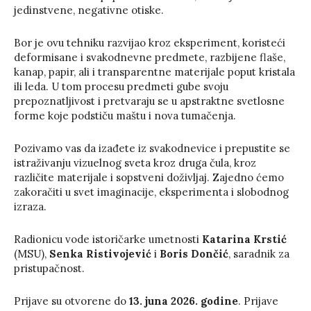
jedinstvene, negativne otiske.
Bor je ovu tehniku razvijao kroz eksperiment, koristeći
deformisane i svakodnevne predmete, razbijene flaše,
kanap, papir, ali i transparentne materijale poput kristala
ili leda. U tom procesu predmeti gube svoju
prepoznatljivost i pretvaraju se u apstraktne svetlosne
forme koje podstiču maštu i nova tumačenja.
Pozivamo vas da izađete iz svakodnevice i prepustite se
istraživanju vizuelnog sveta kroz druga čula, kroz
različite materijale i sopstveni doživljaj. Zajedno ćemo
zakoračiti u svet imaginacije, eksperimenta i slobodnog
izraza.
Radionicu vode istoričarke umetnosti
Katarina Krstić
(MSU),
Senka Ristivojević
i
Boris Dončić
, saradnik za
pristupačnost.
Prijave su otvorene do
13. juna 2026. godine
. Prijave