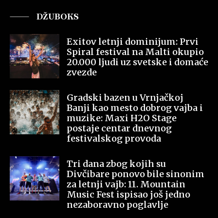
DŽUBOKS
Exitov letnji dominijum: Prvi
Spiral festival na Malti okupio
20.000 ljudi uz svetske i domaće
zvezde
Gradski bazen u Vrnjačkoj
Banji kao mesto dobrog vajba i
muzike: Maxi H2O Stage
postaje centar dnevnog
festivalskog provoda
Tri dana zbog kojih su
Divčibare ponovo bile sinonim
za letnji vajb: 11. Mountain
Music Fest ispisao još jedno
nezaboravno poglavlje