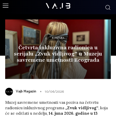
KULTURA
Četvrta inkluzivna radionica u
serijalu „Zvuk vidljivog” u Muzeju
savremene umetnosti Beograda
Vajb Magazin
10/06/2026
Muzej savremene umetnosti vas poziva na četvrtu
radionicu inkluzivnog programa
„Zvuk vidljivog“
, koja
će se održati u nedelju,
14. juna 2026. godine u 13