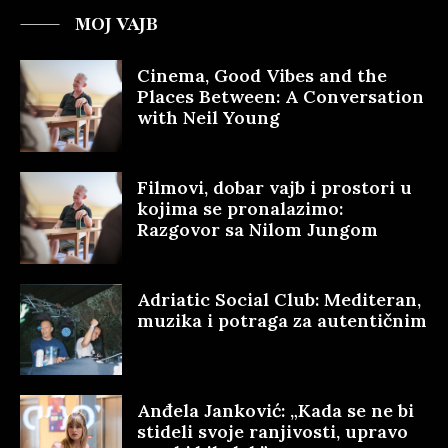
MOJ VAJB
Cinema, Good Vibes and the
Places Between: A Conversation
with Neil Young
Filmovi, dobar vajb i prostori u
kojima se pronalazimo:
Razgovor sa Nilom Jungom
Adriatic Social Club: Mediteran,
muzika i potraga za autentičnim
Anđela Janković: „Kada se ne bi
stideli svoje ranjivosti, upravo