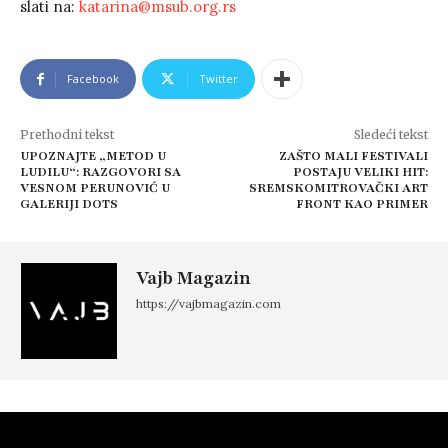
slati na:
katarina@msub.org.rs
Facebook
Twitter
Prethodni tekst
Sledeći tekst
UPOZNAJTE „METOD U
ZAŠTO MALI FESTIVALI
LUDILU“: RAZGOVORI SA
POSTAJU VELIKI HIT:
VESNOM PERUNOVIĆ U
SREMSKOMITROVAČKI ART
GALERIJI DOTS
FRONT KAO PRIMER
Vajb Magazin
https://vajbmagazin.com