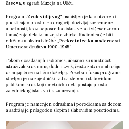
časova
, u zgradi Muzeja na Ušću.
Program
„Zvuk vidljivog“
osmišljen je kao otvoren i
podsticajan prostor za drugačiji doživljaj savremene
umetnosti, kroz neposredno iskustveno i višesenzorno
tumačenje dela iz muzejske zbirke. Radionica će biti
održana u okviru izložbe
„Prekretnice ka modernosti.
Umetnost društva 1900–1945“
.
Tokom dosadašnjih radionica, učesnici su umetnost
istraživali kroz miris, dodir i zvuk, često zatvorenih očiju,
oslanjajući se na lični doživljaj. Poseban fokus programa
stavljen je na zajednički rad sa slepom i slabovidom
publikom, kroz koji umetnička dela postaju prostor
zajedničkog iskustva i razumevanja.
Program je namenjen odraslima i porodicama sa decom,
a sadržaj je prilagođen slepim i slabovidim posetiocima.