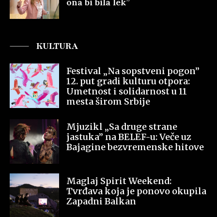
ona bi bila lek”
KULTURA
Festival „Na sopstveni pogon”
12. put gradi kulturu otpora:
Umetnost i solidarnost u 11
mesta širom Srbije
Mjuzikl „Sa druge strane
jastuka” na BELEF-u: Veče uz
Bajagine bezvremenske hitove
Maglaj Spirit Weekend:
Tvrđava koja je ponovo okupila
Zapadni Balkan