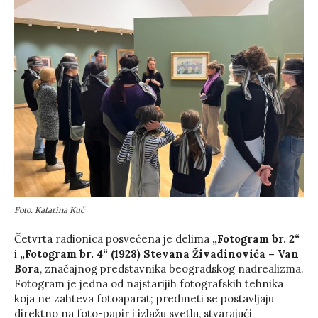
Foto. Katarina Kuč
Četvrta radionica posvećena je delima
„Fotogram br. 2“
i
„Fotogram br. 4“ (1928)
Stevana Živadinovića – Van
Bora
, značajnog predstavnika beogradskog nadrealizma.
Fotogram je jedna od najstarijih fotografskih tehnika
koja ne zahteva fotoaparat; predmeti se postavljaju
direktno na foto-papir i izlažu svetlu, stvarajući